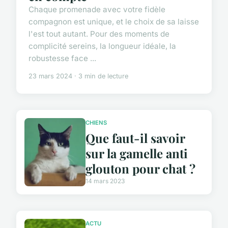
Chaque promenade avec votre fidèle
compagnon est unique, et le choix de sa laisse
l'est tout autant. Pour des moments de
complicité sereins, la longueur idéale, la
robustesse face ...
23 mars 2024 · 3 min de lecture
CHIENS
Que faut-il savoir
sur la gamelle anti
glouton pour chat ?
14 mars 2023
ACTU