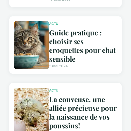
ACTU
Guide pratique :
choisir ses
croquettes pour chat
sensible
2 mai 2024
ACTU
La couveuse, une
alliée précieuse pour
la naissance de vos
poussins!