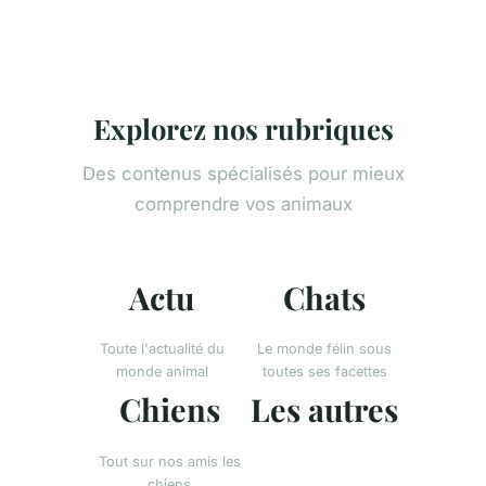
Explorez nos rubriques
Des contenus spécialisés pour mieux
comprendre vos animaux
Actu
Chats
Toute l'actualité du
Le monde félin sous
monde animal
toutes ses facettes
Chiens
Les autres
Tout sur nos amis les
chiens