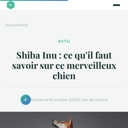
Accueil
›
Actu
ACTU
Shiba Inu : ce qu'il faut
savoir sur ce merveilleux
chien
felicienne
18 octobre 2023
2 min de lecture
F