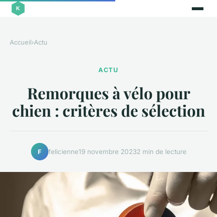
Accueil
›
Actu
ACTU
Remorques à vélo pour
chien : critères de sélection
felicienne
19 novembre 2023
2 min de lecture
F