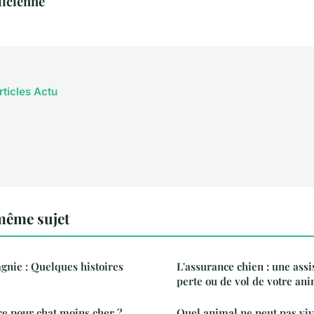
licienne
rticles Actu
même sujet
nie : Quelques histoires
L'assurance chien : une assi
perte ou de vol de votre an
ère pour chat moins cher ?
Quel animal ne peut pas viv