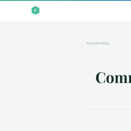
Accueil
›
Actu
Comm