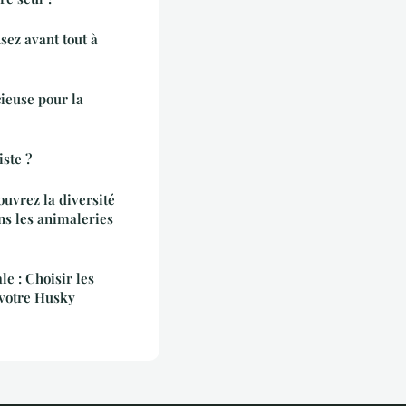
sez avant tout à
cieuse pour la
ste ?
uvrez la diversité
ns les animaleries
le : Choisir les
 votre Husky