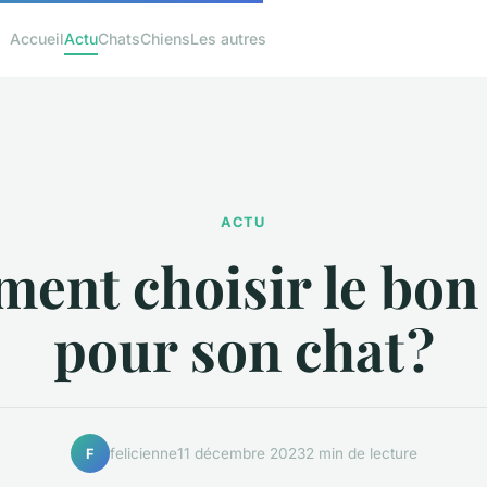
Accueil
Actu
Chats
Chiens
Les autres
ACTU
ent choisir le bon 
pour son chat ?
felicienne
11 décembre 2023
2 min de lecture
F