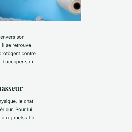
 envers son
 il se retrouve
 protègent contre
e d’occuper son
hasseur
hysique, le chat
rieur. Pour lui
aux jouets afin