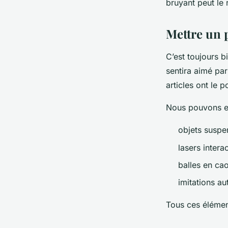
bruyant peut le
Mettre un p
C’est toujours 
sentira aimé par
articles ont le p
Nous pouvons ent
objets suspe
lasers intera
balles en ca
imitations a
Tous ces élémen