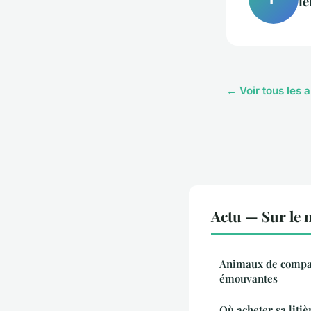
fe
← Voir tous les a
Actu — Sur le 
Animaux de compag
émouvantes
Où acheter sa liti