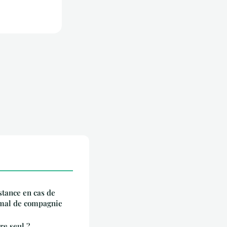
stance en cas de
imal de compagnie
re seul ?