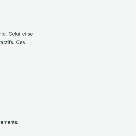
e. Celui-ci se
ractifs. Ces
uvements.